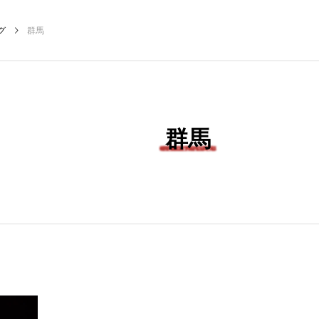
グ
群馬
NEW POST
群馬
宿
冬