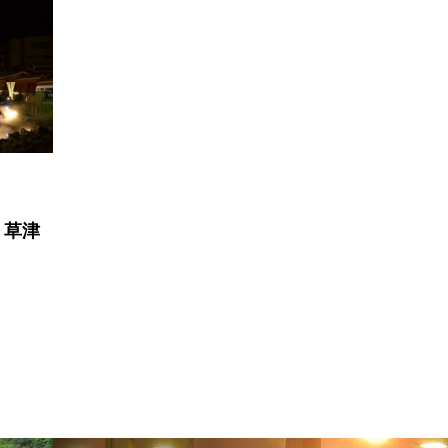
４００年の歴史ある山
軽井沢の
の奥の秘境温泉！北温
ペンショ
泉旅館は中も外もすご
on
kon
かった！
2022.02.06
2022.01.
TAG LIST
！草津
広島
栃木
温泉
猫
群馬
軽井沢