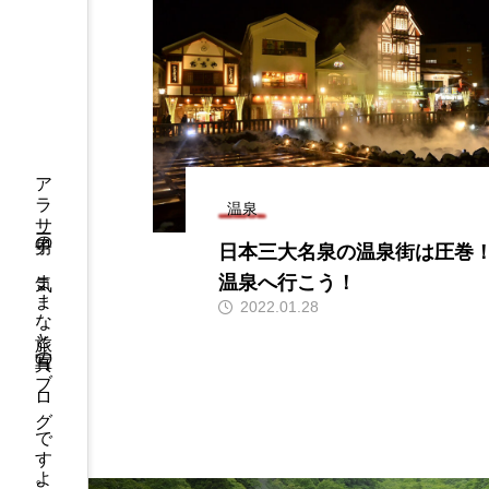
史ある山
軽井沢の教会巡りと猫
泉！北温
ペンション
外もすご
kon
k
2022.01.21
アラサー男子の、気ままな旅と写真のブログですよ。
温泉
日本三大名泉の温泉街は圧巻
温泉へ行こう！
2022.01.28
冬
国内
宿