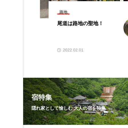
路地
の
尾道は路地の聖地！
旅
kon
2022.02.01
宿特集
隠れ家として愉しむ 大人の宿を特集