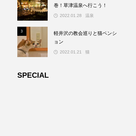
年の歴史ある山
軽井沢の教会巡りと猫
巻！草津温泉へ行こう！
秘境温泉！北温
ペンション
2022.01.28
温泉
は中も外もすご
kon
！
.02.06
2022.01.21
3
3
軽井沢の教会巡りと猫ペンシ
ョン
2022.01.21
猫
SPECIAL
長野
関東