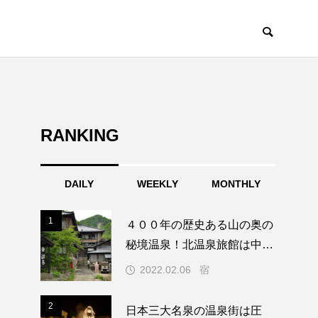
RANKING
猫
DAILY
WEEKLY
MONTHLY
1
1
４００年の歴史ある山の奥の

秘境温泉！北温泉旅館は中も
外もすごかった！
2022.02.06
宿
2
2
日本三大名泉の温泉街は圧