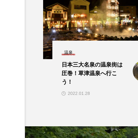
温泉
日本三大名泉の温泉街は
圧巻！草津温泉へ行こ
う！
2022.01.28