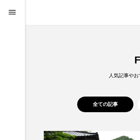
Be TRAVEL
宿
人気記事やお

全ての記事