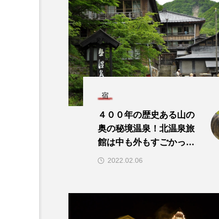
教会巡りと猫
４００年の歴史ある山
ン
の奥の秘境温泉！北温
泉旅館は中も外もすご
kon
かった！
1
2022.02.06
宿
４００年の歴史ある山の
奥の秘境温泉！北温泉旅
館は中も外もすごかっ
た！
冬
国内
宿
2022.02.06