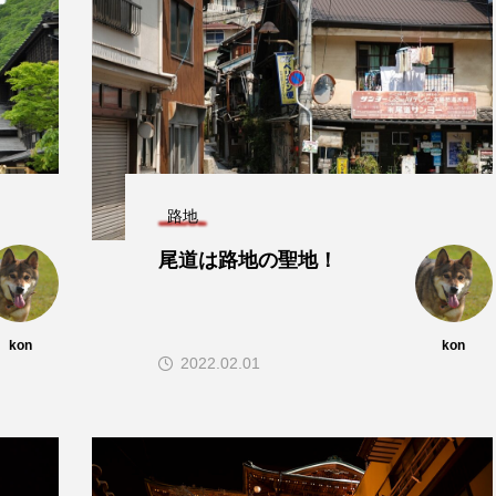
軽井沢の教会巡りと猫
４００
ペンション
の奥の
泉旅館
kon
kon
かった
2022.01.21
2022
路地
TAG LIST
尾道は路地の聖地！
kon
kon
広島
栃木
温泉
猫
群馬
軽井沢
2022.02.01