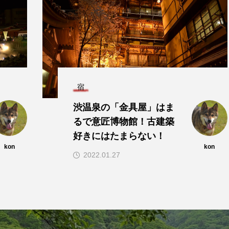
宿
渋温泉の「金具屋」はま
るで意匠博物館！古建築
好きにはたまらない！
kon
kon
2022.01.27