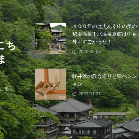
４００年の歴史ある山の奥の
秘境温泉！北温泉旅館は中も
外もすごかった！
こち
2022.02.06
ま
軽井沢の教会巡りと猫ペンシ
ョン
しまし
2022.01.21